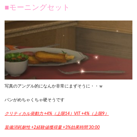
■モーニングセット
写真のアングル的になんか非常にまずそうに・・ｗ
パンがめちゃくちゃ硬そうです
クリティカル発動力 +4%（上限14）VIT +4%（上限9）
装備消耗耐性 +2経験値獲得量 +3%効果時間 30:00