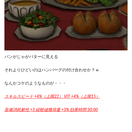
パンがじゃがバターに見える
それよりひどいのはハンバーグの付け合わせか？ｗ
なんかコケのようなものが・・・
スキルスピード +4%（上限22） VIT +4%（上限15）
装備消耗耐性 +3 経験値獲得量 +3% 効果時間 30:00