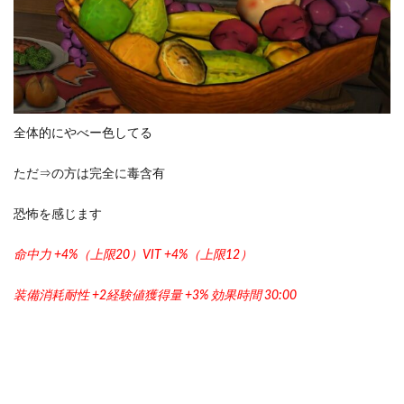
全体的にやべー色してる
ただ⇒の方は完全に毒含有
恐怖を感じます
命中力 +4%（上限20）VIT +4%（上限12）
装備消耗耐性 +2経験値獲得量 +3% 効果時間 30:00