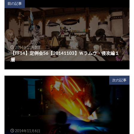
前の記事
2014年11月3日
【FF14】定例会56【20141103】Ｗラムウ・侵攻編１
層
次の記事
2014年11月6日