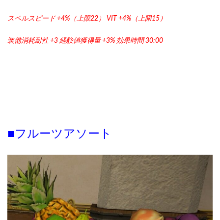
スペルスピード +4%（上限22） VIT +4%（上限15）
装備消耗耐性 +3 経験値獲得量 +3% 効果時間 30:00
■フルーツアソート