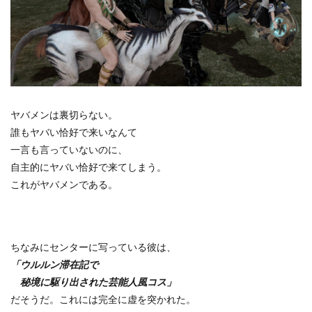
ヤバメンは裏切らない。
誰もヤバい恰好で来いなんて
一言も言っていないのに、
自主的にヤバい恰好で来てしまう。
これがヤバメンである。
ちなみにセンターに写っている彼は、
「ウルルン滞在記で
秘境に駆り出された芸能人風コス」
だそうだ。これには完全に虚を突かれた。