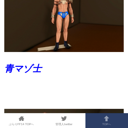
青マゾ士
ぶらりFF14 TOPへ
管理人twitter
TOPへ