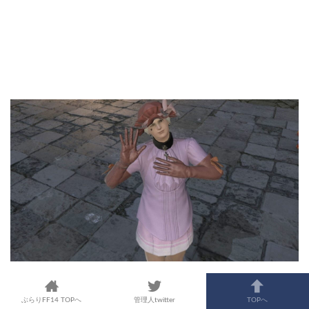
上からのアングルだと生足が
ほとんど気にならないという事に気付く。
ぶらりFF14 TOPへ
管理人twitter
TOPへ