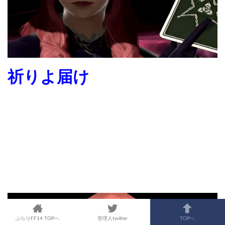
祈りよ届け
ぶらりFF14 TOPへ
管理人twitter
TOPへ