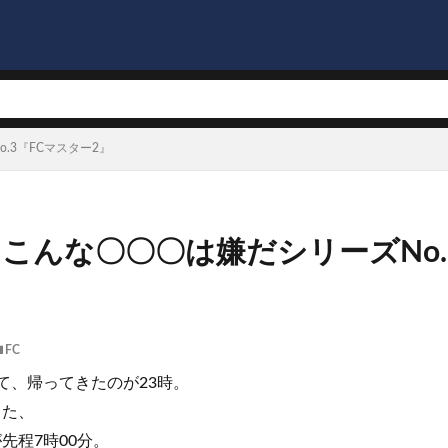
.3『FCマスター2』
4】こんな〇〇〇は嫌だシリーズNo.
』
FC
て、帰ってきたのが23時。
した、
先程7時00分。