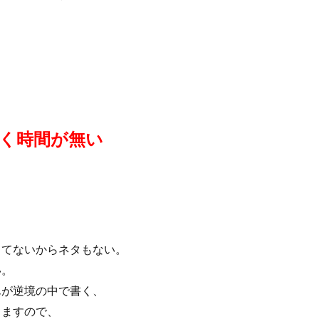
く時間が無い
してないからネタもない。
い。
んが逆境の中で書く、
りますので、