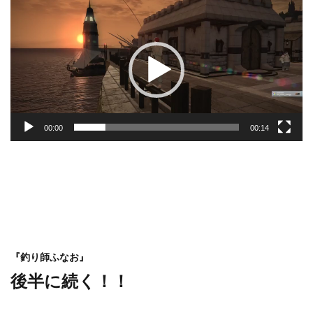
プ
レ
ー
ヤ
ー
00:00
00:14
『釣り師ふなお』
後半に続く！！