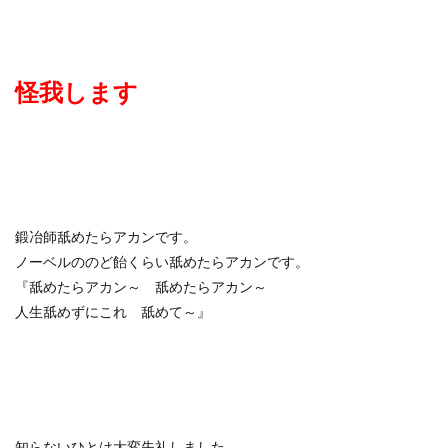
怪我します
鍛冶師舐めたらアカンです。
ノーベルののど飴くらい舐めたらアカンです。
『舐めたらアカン～ 舐めたらアカン～
人生舐めずにこれ 舐めて～』
知らないひとは大変失礼しました