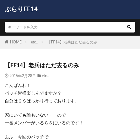
ぶらりFF14
HOME
etc..
【FF14】老兵はただ去るのみ
【FF14】老兵はただ去るのみ
2015年2月28日
etc..
こんばんわ！
パッチ皆様楽しんでますか？
自分はＧＳばっかり行っております。
家にいても誰もいない・・ので
一番メンバーがいるＧＳにいるのです！
ふふ 今回のパッチで