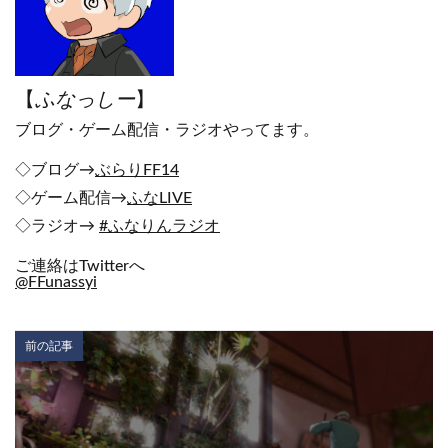
【
ふなっしー
】
ブログ・ゲーム配信・ラジオやってます。
◇ブログ→
ぶらりFF14
◇ゲーム配信→
ふなLIVE
◇ラジオ→
#ふなりんラジオ
ご連絡はTwitterへ
@FFunassyi
前の記事