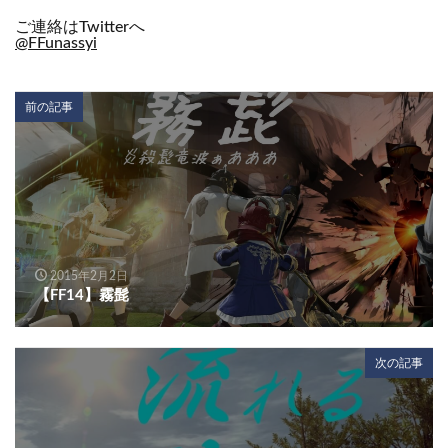
ご連絡はTwitterへ
@FFunassyi
前の記事
2015年2月2日
【FF14】霧髭
次の記事