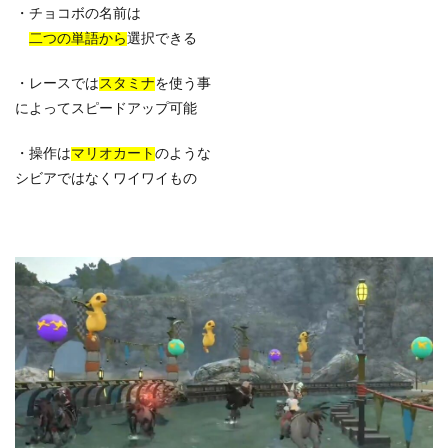
・チョコボの名前は
二つの単語から
選択できる
・レースでは
スタミナ
を使う事
によってスピードアップ可能
・操作は
マリオカート
のような
シビアではなくワイワイもの