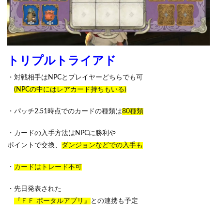
トリプルトライアド
・対戦相手はNPCとプレイヤーどちらでも可
(NPCの中にはレアカード持ちもいる)
・パッチ2.51時点でのカードの種類は
80種類
・カードの入手方法はNPCに勝利や
ポイントで交換、
ダンジョンなどでの入手も
・
カードはトレード不可
・先日発表された
『ＦＦ ポータルアプリ』
との連携も予定