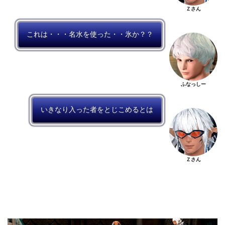
Ｚさん
これは・・・名水を使った・・氷か？？
ふなっしー
いきなり入った者をとじこめるとは
Ｚさん