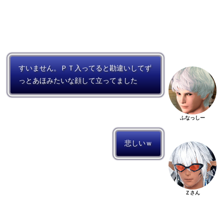
すいません。ＰＴ入ってると勘違いしてず
っとあほみたいな顔して立ってました
ふなっしー
悲しいｗ
Ｚさん