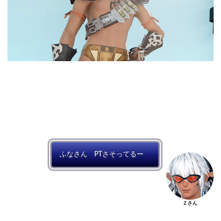
ふなさん PTさそってるー
Ｚさん