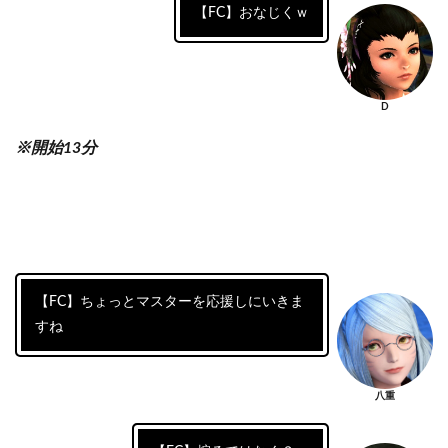
【FC】おなじくｗ
D
※開始13分
【FC】ちょっとマスターを応援しにいきま
すね
八重