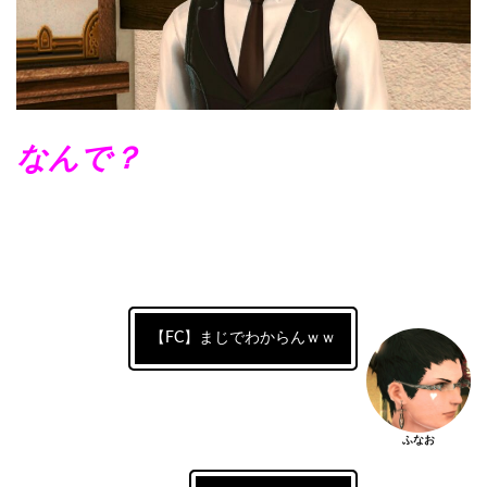
なんで？
【FC】まじでわからんｗｗ
ふなお