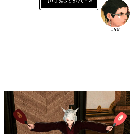
【FC】煽るではなく？ｗ
ふなお