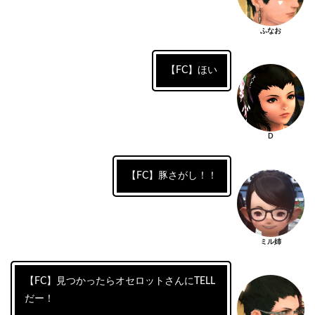
ふなお
【FC】ほい
D
【FC】豚さがし！！
ミル姉
【FC】見つかったらオセロットさんにTELL
だー！