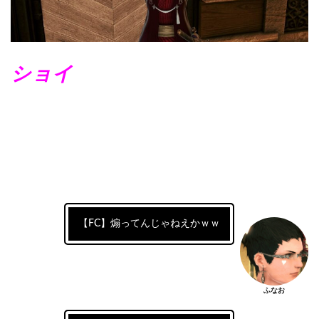
ショイ
【FC】煽ってんじゃねえかｗｗ
ふなお