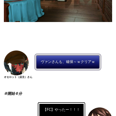
ヴァンさんも、確保～ｗクリアｗ
オセロット（店主）さん
※開始６分
【FC】やったー！！！