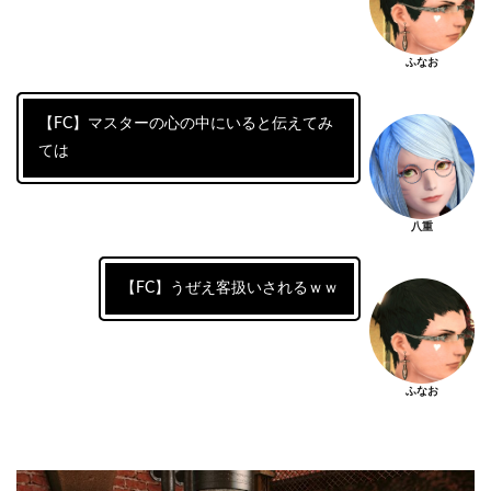
ふなお
【FC】マスターの心の中にいると伝えてみ
ては
八重
【FC】うぜえ客扱いされるｗｗ
ふなお