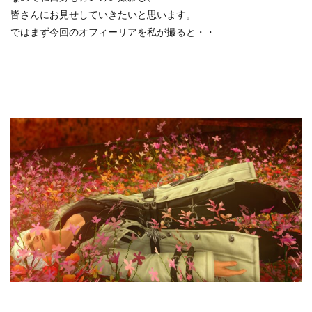
皆さんにお見せしていきたいと思います。
ではまず今回のオフィーリアを私が撮ると・・