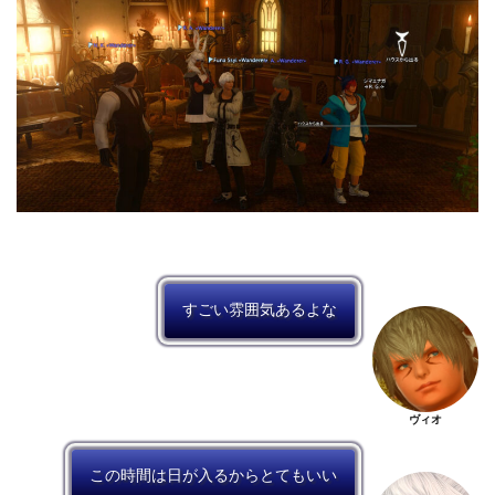
すごい雰囲気あるよな
ヴィオ
この時間は日が入るからとてもいい