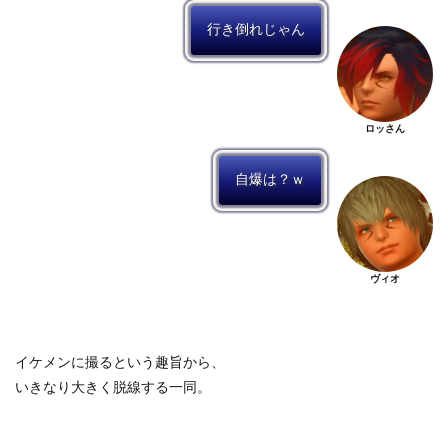
行き倒れじゃん
ロッさん
自爆は？ｗ
ヴィオ
イケメンに撮るという趣旨から、
いきなり大きく脱線する一同。