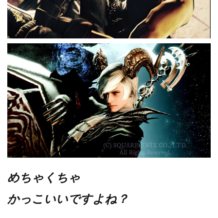
めちゃくちゃ
かっこいいですよね？