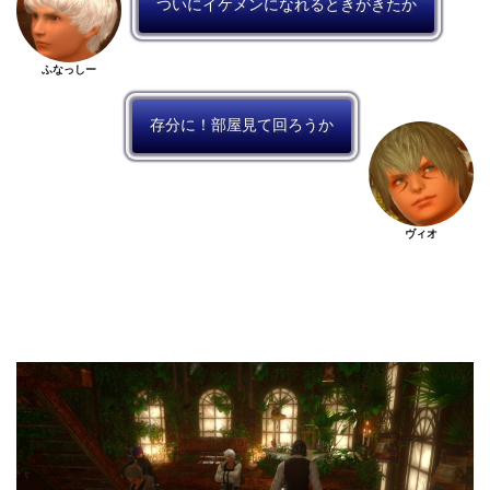
ついにイケメンになれるときがきたか
ふなっしー
存分に！部屋見て回ろうか
ヴィオ