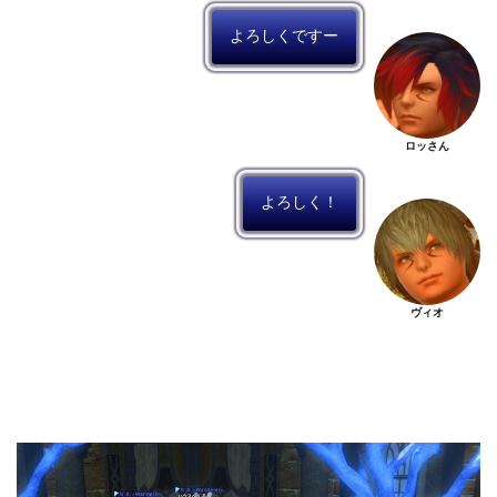
よろしくですー
ロッさん
よろしく！
ヴィオ