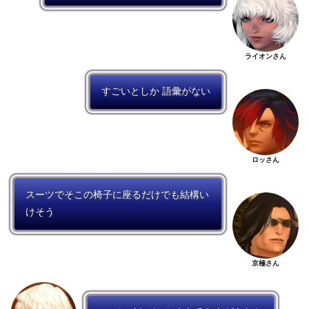
ライオンさん
すごいとしか 語彙がない
ロッさん
スーツでそこの椅子に座るだけでも結構い
けそう
京極さん