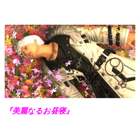
『美麗なるお昼寝』