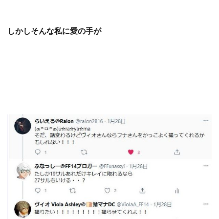
しかしそんな私に愛の手が