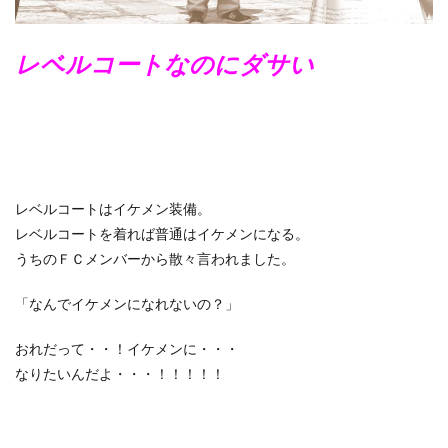
レベルコートなのにダサい
レベルコートはイケメン装備。
レベルコートを着れば普通はイケメンになる。
うちのＦＣメンバーから散々言われました。
「なんでイケメンになれないの？」
おれだって・・！イケメンに・・・
なりたいんだよ・・・！！！！！