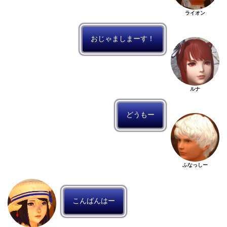
ライオン
おじゃましまーす！
ルナ
どうもー
ふなっしー
こんばんはー