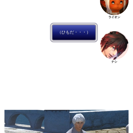
ライオン
（ひもだ・・・）
ナシ