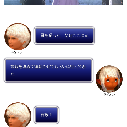
目を疑った なぜここにｗ
ふなっしー
宮殿を改めて撮影させてもらいに行ってき
た
ライオン
宮殿？